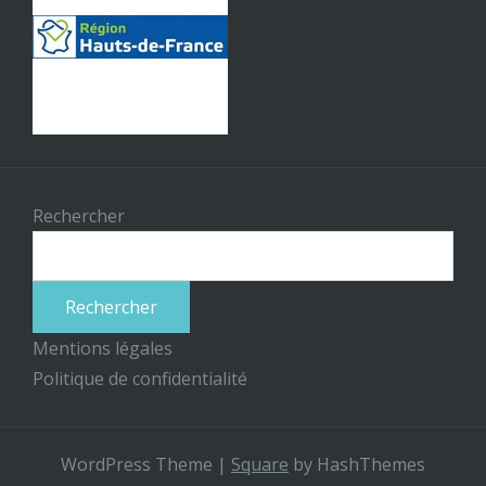
Rechercher
Rechercher
Mentions légales
Politique de confidentialité
WordPress Theme
|
Square
by HashThemes