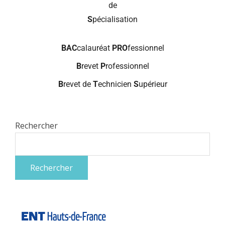
de
S
pécialisation
BAC
calauréat
PRO
fessionnel
B
revet
P
rofessionnel
B
revet de
T
echnicien
S
upérieur
Rechercher
Rechercher