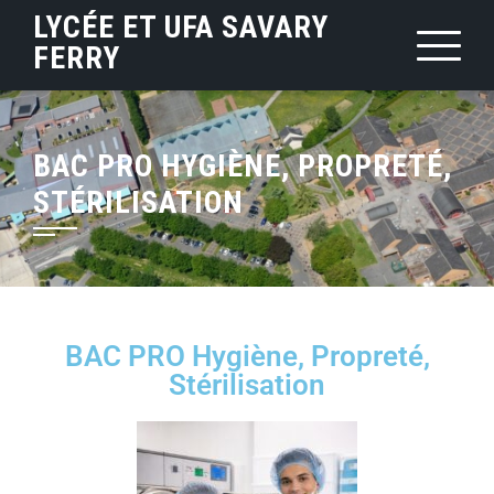
LYCÉE ET UFA SAVARY
FERRY
BAC PRO HYGIÈNE, PROPRETÉ,
STÉRILISATION
BAC PRO Hygiène, Propreté,
Stérilisation