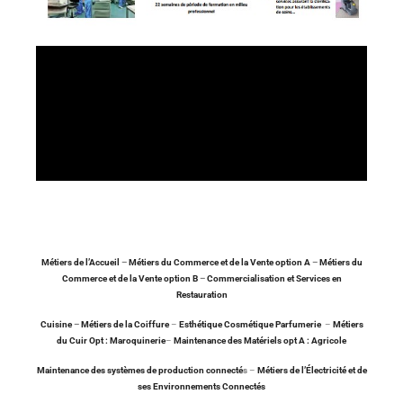
Mé
tiers de l’Accueil
–
Métiers du Commerce et de la Vente option A
–
Métiers du
Commerce et de la Vente option B
–
Commercialisation et Services en
R
estauration
Cuisine
–
Métiers de la Coiffure
–
Esthétique Cosmétique Parfumerie
–
Métiers
du Cuir Opt : Maroquinerie
–
Maintenance des Matériels opt A : Agricole
Maintenance des systèmes de production connecté
s
–
Métiers de l’Électricité et de
ses Environnements Connectés