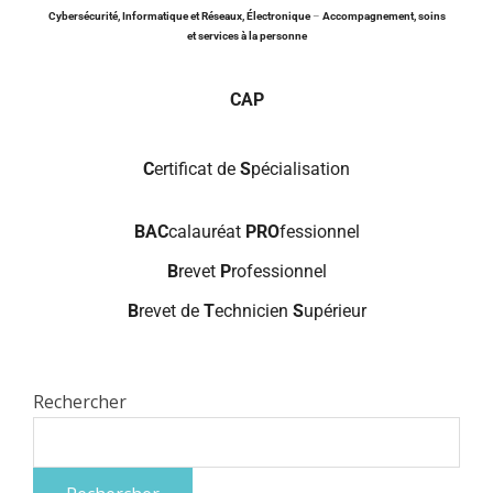
Cybersécurité, Informatique et Réseaux, Électronique
–
Accompagnement, soins
et services à la personne
CAP
C
ertificat de
S
pécialisation
BAC
calauréat
PRO
fessionnel
B
revet
P
rofessionnel
B
revet de
T
echnicien
S
upérieur
Rechercher