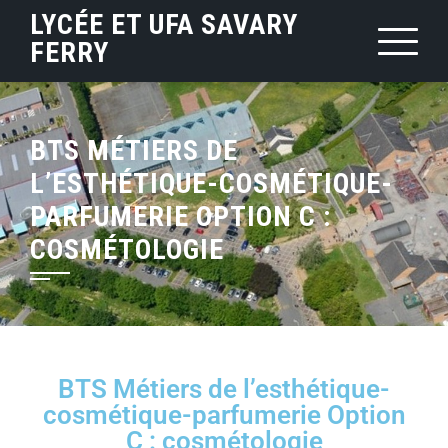
LYCÉE ET UFA SAVARY
FERRY
BTS MÉTIERS DE
L’ESTHÉTIQUE-COSMÉTIQUE-
PARFUMERIE OPTION C :
COSMÉTOLOGIE
BTS Métiers de l’esthétique-
cosmétique-parfumerie Option
C : cosmétologie