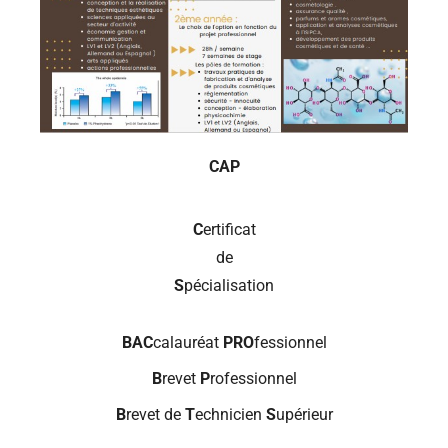
CAP
C
ertificat
de
S
pécialisation
BAC
calauréat
PRO
fessionnel
B
revet
P
rofessionnel
B
revet de
T
echnicien
S
upérieur