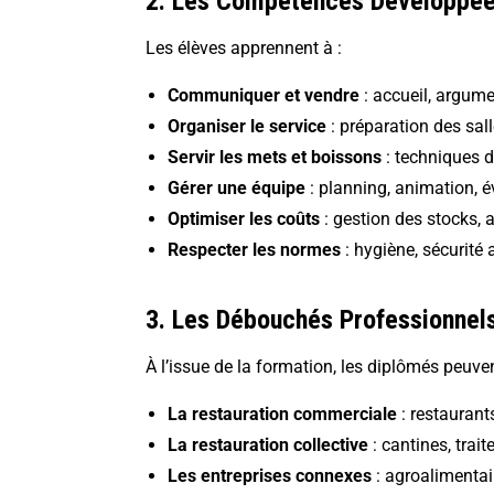
2. Les Compétences Développé
Les élèves apprennent à :
Communiquer et vendre
: accueil, argum
Organiser le service
: préparation des sall
Servir les mets et boissons
: techniques d
Gérer une équipe
: planning, animation, 
Optimiser les coûts
: gestion des stocks, 
Respecter les normes
: hygiène, sécurité
3. Les Débouchés Professionnel
À l’issue de la formation, les diplômés peuve
La
restauration commerciale
: restaurant
La
restauration collective
: cantines, trait
Les entreprises connexes
: agroalimentai