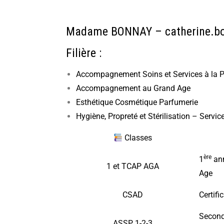
Madame BONNAY –
catherine.bo
Filière :
Accompagnement Soins et Services à la 
Accompagnement au Grand Age
Esthétique Cosmétique Parfumerie
Hygiène, Propreté et Stérilisation – Servi
Classes
ère
1
ann
1 et TCAP AGA
Age
CSAD
Certifi
Second
ASSP 1-2-3